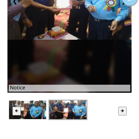
❮
❯
Notice
🡸
🡺