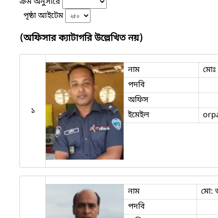
ক্রম অনুসারে
পৃষ্ঠা আইটেম
(অফিসার ক্যাটাগরি উল্লেখিত নয়)
নাম
মোঃ 
পদবি
অফিস
১
ইমেইল
orp
নাম
মো:
পদবি